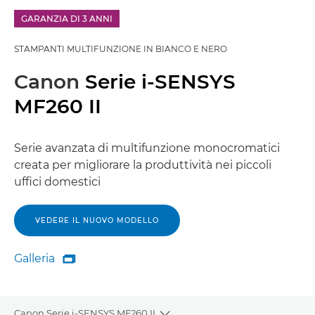
GARANZIA DI 3 ANNI
STAMPANTI MULTIFUNZIONE IN BIANCO E NERO
Canon
Serie i-SENSYS
MF260 II
Serie avanzata di multifunzione monocromatici
creata per migliorare la produttività nei piccoli
uffici domestici
VEDERE IL NUOVO MODELLO
Galleria

Galleria
Canon Serie i-SENSYS MF260 II