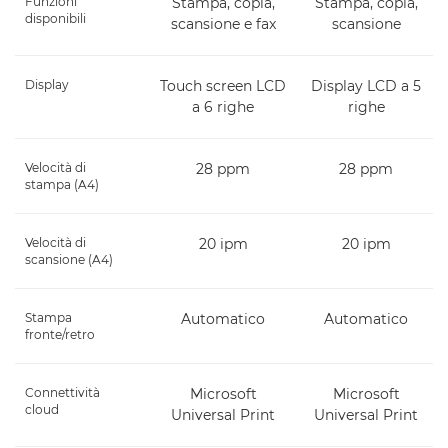
Funzioni
Stampa, copia,
Stampa, copia,
disponibili
scansione e fax
scansione
Display
Touch screen LCD
Display LCD a 5
a 6 righe
righe
Velocità di
28 ppm
28 ppm
stampa (A4)
Velocità di
20 ipm
20 ipm
scansione (A4)
Stampa
Automatico
Automatico
fronte/retro
Connettività
Microsoft
Microsoft
cloud
Universal Print
Universal Print