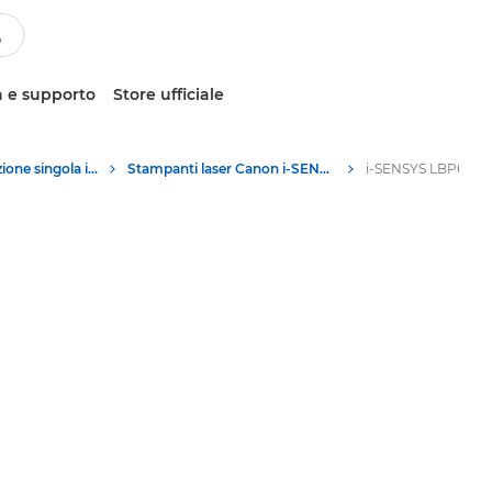
 e supporto
Store ufficiale
Stampanti a funzione singola in bianco e nero
Stampanti laser Canon i-SENSYS LBP6030B