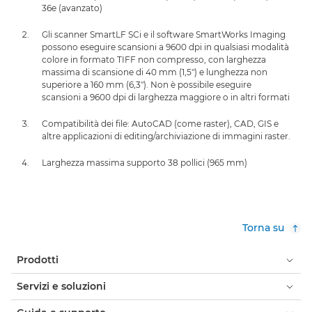
36e (avanzato)
Gli scanner SmartLF SCi e il software SmartWorks Imaging
possono eseguire scansioni a 9600 dpi in qualsiasi modalità
colore in formato TIFF non compresso, con larghezza
massima di scansione di 40 mm (1,5") e lunghezza non
superiore a 160 mm (6,3"). Non è possibile eseguire
scansioni a 9600 dpi di larghezza maggiore o in altri formati
Compatibilità dei file: AutoCAD (come raster), CAD, GIS e
altre applicazioni di editing/archiviazione di immagini raster.
Larghezza massima supporto 38 pollici (965 mm)
Torna su
Prodotti
Servizi e soluzioni