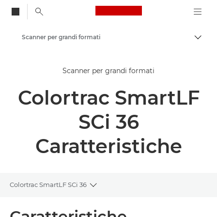
Canon Logo, back to
Scanner per grandi formati
Attiv
Canon
Scanner per grandi formati
Soluzioni e servizi
Colortrac SmartLF
Prodotti per le aziende
Scanner per la casa e l'ufficio
SCi 36
Caratteristiche
Colortrac SmartLF SCi 36
Toggle breadcrumbs
Panoramica
Caratteristiche