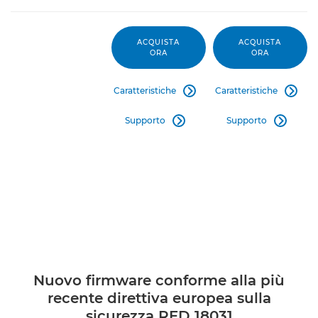
ACQUISTA
ACQUISTA
ORA
ORA
Caratteristiche
Caratteristiche


Supporto
Supporto


Nuovo firmware conforme alla più
recente direttiva europea sulla
sicurezza RED 18031