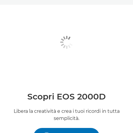
Toggle breadcrumbs
Panoramica
Caratteristiche
Galleria
Recensioni
Supporto
Scopri EOS 2000D
Libera la creatività e crea i tuoi ricordi in tutta
semplicità.