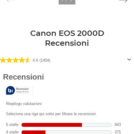
Canon EOS 2000D
Recensioni
4.6
(1404)
4.6
su
5
stelle.
1404
recensioni