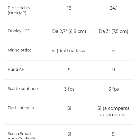
Pixel effettivi
18
24.1
(circa MP)
Display LCD
Da 2,7" (6,8 cm)
Da 3" (7,5 cm)
Mirino ottico
Sì (diottria fissa)
Sì
Punti AF
9
9
Scatto continuo
3 fps
3 fps
Flash integrato
Sì
Sì (a comparsa
automatica)
Scena Smart
Sì
Sì
Auto/Guida alle