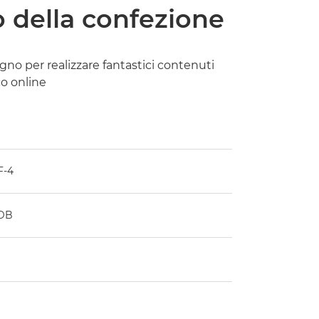
 della confezione
ogno per realizzare fantastici contenuti
co online
F-4
0DB