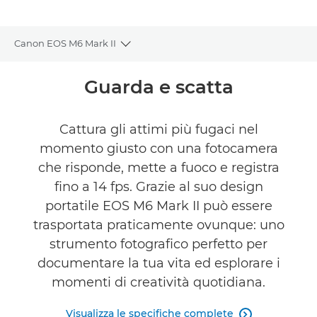
Canon EOS M6 Mark II
Toggle breadcrumbs
Panoramica
Guarda e scatta
Caratteristiche
Cattura gli attimi più fugaci nel
momento giusto con una fotocamera
Recensioni
che risponde, mette a fuoco e registra
TROVA UN RIVENDITORE
fino a 14 fps. Grazie al suo design
No Sellers Found
portatile EOS M6 Mark II può essere
trasportata praticamente ovunque: uno
strumento fotografico perfetto per
documentare la tua vita ed esplorare i
momenti di creatività quotidiana.
Visualizza le specifiche complete
