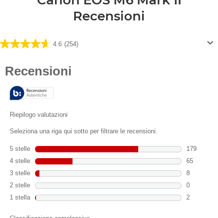
Recensioni
4.6
(254)
4.6
su
5
stelle.
254
recensioni