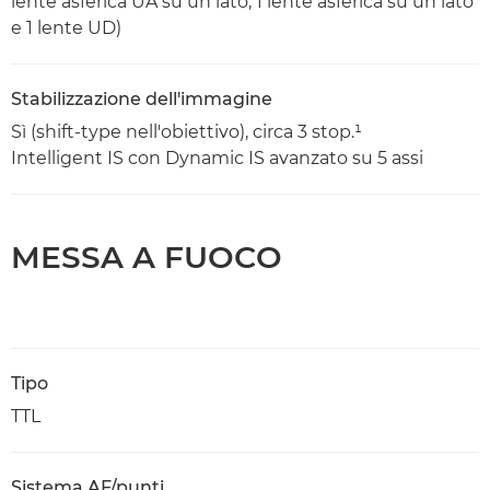
lente asferica UA su un lato, 1 lente asferica su un lato
e 1 lente UD)
Stabilizzazione dell'immagine
Sì (shift-type nell'obiettivo), circa 3 stop.¹
Intelligent IS con Dynamic IS avanzato su 5 assi
MESSA A FUOCO
Tipo
TTL
Sistema AF/punti