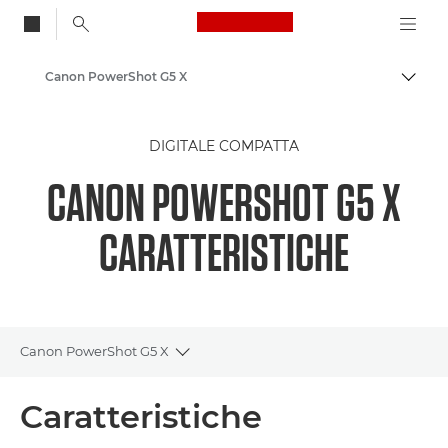
Canon Logo, back to
Canon PowerShot G5 X
Attiv
Canon
DIGITALE COMPATTA
CANON POWERSHOT G5 X
CARATTERISTICHE
Canon PowerShot G5 X
Toggle breadcrumbs
Panoramica
Caratteristiche