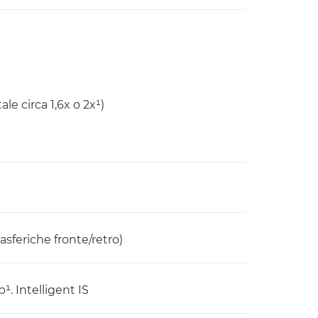
ale circa 1,6x o 2x¹)
 asferiche fronte/retro)
op¹. Intelligent IS