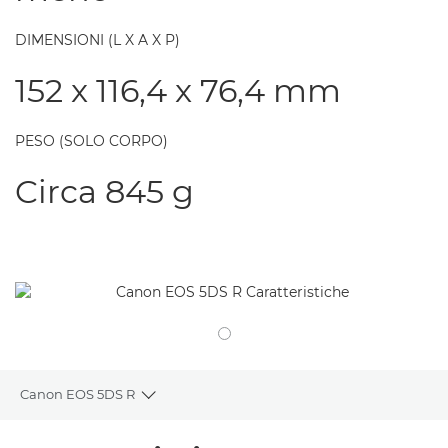
DIMENSIONI (L X A X P)
152 x 116,4 x 76,4 mm
PESO (SOLO CORPO)
Circa 845 g
Canon EOS 5DS R
Toggle breadcrumbs
Panoramica