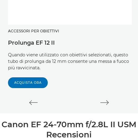
ACCESSORI PER OBIETTIVI
A
Prolunga EF 12 II
P
Quando viene utilizzato con obiettivi selezionati, questo
Q
tubo di prolunga da 12 mm consente una messa a fuoco
d
più ravvicinata.
f
se
ACQUISTA ORA
Canon EF 24-70mm f/2.8L II USM
Recensioni