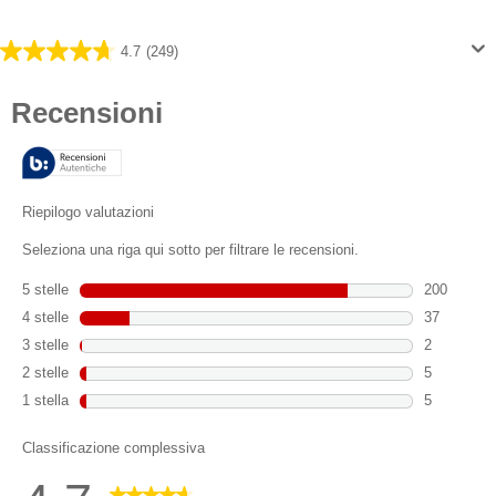
4.7
(249)
4.7
su
5
stelle.
249
recensioni