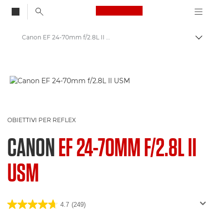
Canon Logo, back to
Canon EF 24-70mm f/2.8L II USM - Obiettivi - Obiettivi fotografici
Attiv
Canon
Obiettivi per fotocamere Canon
OBIETTIVI PER REFLEX
CANON
EF 24-70MM F/2.8L II
USM
4.7
(249)