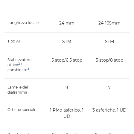
Lunghezza focale
24 mm
24-105mm
Tipo AF
STM
STM
Stabilizzatore
5 stop/6,5 stop
5 stop/8 stop
2
ottico
/
3
combinato
Lamelle del
9
7
diaframma
Ottiche speciali
1 PMo asferico, 1
3 asferiche, 1 UD
UD