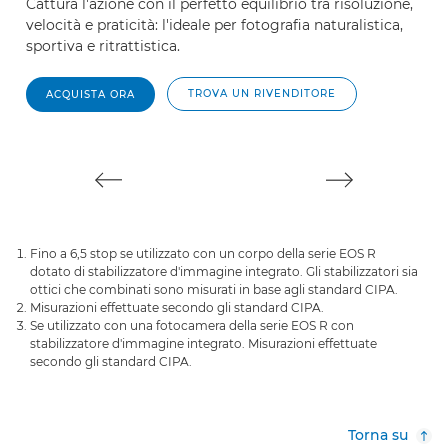
Cattura l'azione con il perfetto equilibrio tra risoluzione,
U
velocità e praticità: l'ideale per fotografia naturalistica,
c
sportiva e ritrattistica.
pe
TROVA UN RIVENDITORE
ACQUISTA ORA
Fino a 6,5 stop se utilizzato con un corpo della serie EOS R
dotato di stabilizzatore d'immagine integrato. Gli stabilizzatori sia
ottici che combinati sono misurati in base agli standard CIPA.
Misurazioni effettuate secondo gli standard CIPA.
Se utilizzato con una fotocamera della serie EOS R con
stabilizzatore d'immagine integrato. Misurazioni effettuate
secondo gli standard CIPA.
Torna su