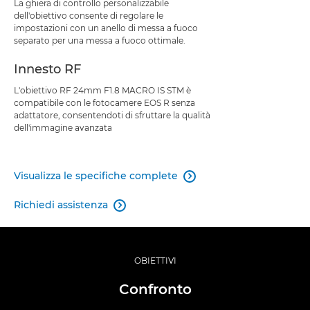
La ghiera di controllo personalizzabile
dell'obiettivo consente di regolare le
impostazioni con un anello di messa a fuoco
separato per una messa a fuoco ottimale.
Innesto RF
L'obiettivo RF 24mm F1.8 MACRO IS STM è
compatibile con le fotocamere EOS R senza
adattatore, consentendoti di sfruttare la qualità
dell'immagine avanzata
Visualizza le specifiche complete

Richiedi assistenza

OBIETTIVI
Confronto