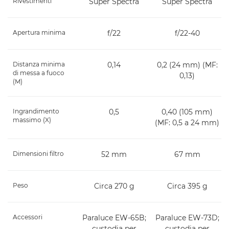
Rivestimenti
Super Spectra
Super Spectra
Apertura minima
f/22
f/22-40
Distanza minima
0,14
0,2 (24 mm) (MF:
di messa a fuoco
0,13)
(M)
Ingrandimento
0,5
0,40 (105 mm)
massimo (X)
(MF: 0,5 a 24 mm)
Dimensioni filtro
52 mm
67 mm
Peso
Circa 270 g
Circa 395 g
Accessori
Paraluce EW-65B;
Paraluce EW-73D;
custodia per
custodia per