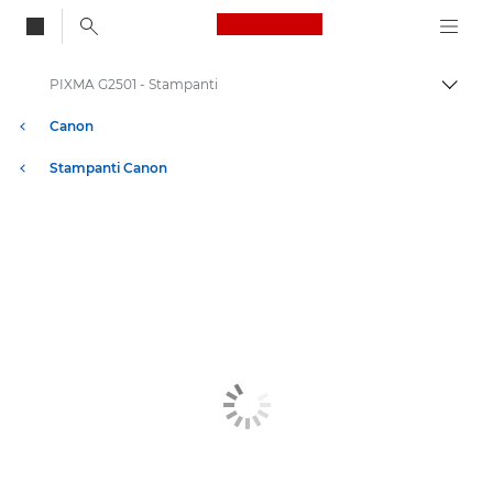
Canon Logo, back to
PIXMA G2501 - Stampanti
Attiv
Canon
Stampanti Canon