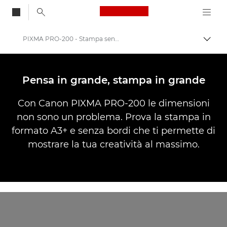
Canon Logo, back to
PIXMA PRO-200 - Stampa senza bordi in formato grande
Attiv
Canon
Stampanti Canon
Pensa in grande, stampa in grande
Canon PIXMA PRO-200
Con Canon PIXMA PRO-200 le dimensioni
non sono un problema. Prova la stampa in
formato A3+ e senza bordi che ti permette di
mostrare la tua creatività al massimo.