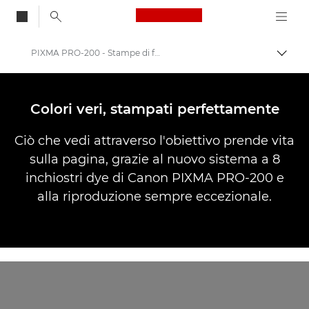
Canon Logo, back to
PIXMA PRO-200 - Stampe di foto dai colori vivaci
Attiv
Canon
Stampanti Canon
Colori veri, stampati perfettamente
Canon PIXMA PRO-200
Ciò che vedi attraverso l'obiettivo prende vita
sulla pagina, grazie al nuovo sistema a 8
inchiostri dye di Canon PIXMA PRO-200 e
alla riproduzione sempre eccezionale.