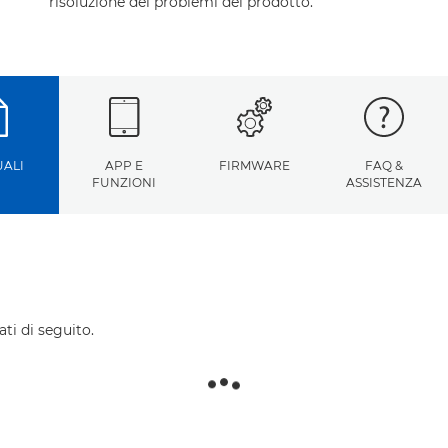
risoluzione dei problemi del prodotto.
ALI
APP E
FIRMWARE
FAQ &
FUNZIONI
ASSISTENZA
ti di seguito.