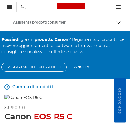
Canon Logo, back to
Assistenza prodotti consumer
Attiv
Canon
Possiedi
già un
prodotto Canon
? Registra i tuoi prodotti per
ricevere aggiornamenti di software e firmware, oltre a
consigli personalizzati e offerte esclusive
ANNULLA
REGISTRA SUBITO I TUOI PRODOTTI
Gamma di prodotti

SONDAGGIO
SUPPORTO
Canon
EOS R5 C