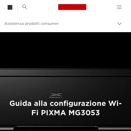
Canon Logo, back t
Assistenza prodotti consumer
Attiv
brea
Canon
Guida alla configurazione Wi-
Fi PIXMA MG3053