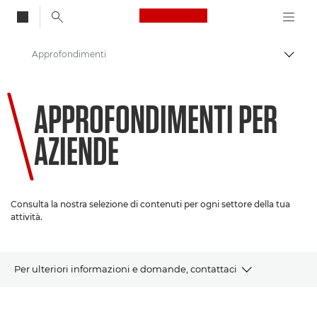
Canon Logo, back to
Approfondimenti
Attiv
Canon
APPROFONDIMENTI PER
Soluzioni e servizi
AZIENDE
Consulta la nostra selezione di contenuti per ogni settore della tua
attività.
Per ulteriori informazioni e domande, contattaci
Novità