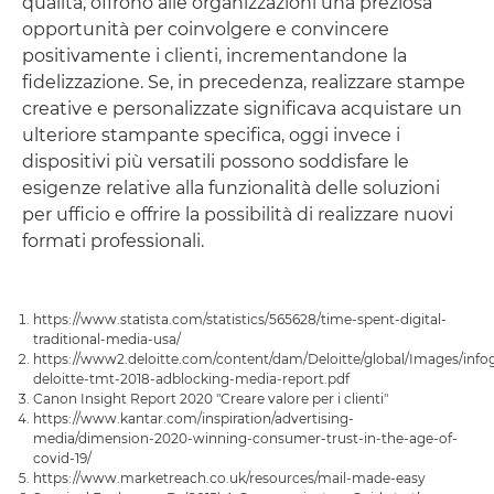
qualità, offrono alle organizzazioni una preziosa
opportunità per coinvolgere e convincere
positivamente i clienti, incrementandone la
fidelizzazione. Se, in precedenza, realizzare stampe
creative e personalizzate significava acquistare un
ulteriore stampante specifica, oggi invece i
dispositivi più versatili possono soddisfare le
esigenze relative alla funzionalità delle soluzioni
per ufficio e offrire la possibilità di realizzare nuovi
formati professionali.
https://www.statista.com/statistics/565628/time-spent-digital-
traditional-media-usa/
https://www2.deloitte.com/content/dam/Deloitte/global/Images/inf
deloitte-tmt-2018-adblocking-media-report.pdf
Canon Insight Report 2020 "Creare valore per i clienti"
https://www.kantar.com/inspiration/advertising-
media/dimension-2020-winning-consumer-trust-in-the-age-of-
covid-19/
https://www.marketreach.co.uk/resources/mail-made-easy