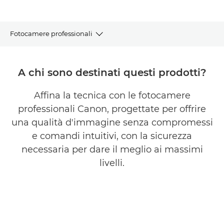
Fotocamere professionali
Sfoglia la gamma
A chi sono destinati questi prodotti?
Strumento di ricerca fotocamera
Affina la tecnica con le fotocamere
professionali Canon, progettate per offrire
Domande frequenti
una qualità d'immagine senza compromessi
Supporto
e comandi intuitivi, con la sicurezza
necessaria per dare il meglio ai massimi
livelli.