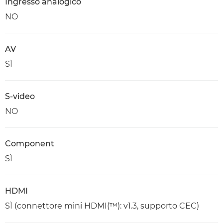
Ingresso analogico
NO
AV
SÌ
S-video
NO
Component
SÌ
HDMI
SÌ (connettore mini HDMI(™): v1.3, supporto CEC)