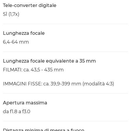
Tele-converter digitale
SÌ (1,7x)
Lunghezza focale
6,4-64 mm
Lunghezza focale equivalente a 35 mm
FILMATI: ca. 43,5 - 435 mm
IMMAGINI FISSE: ca. 39,9-399 mm (modalità 4:3)
Apertura massima
da f1.8 a f3.0
Distanza minima di messa a fuoco