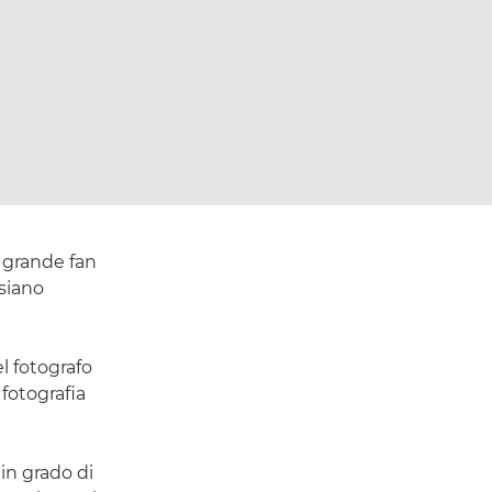
n grande fan
 siano
l fotografo
otografia
 in grado di