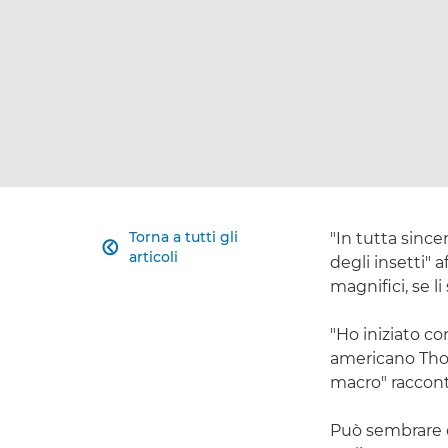
Torna a tutti gli
"In tutta since

articoli
degli insetti" 
magnifici, se li
"Ho iniziato co
americano Tho
macro" raccont
Può sembrare ch