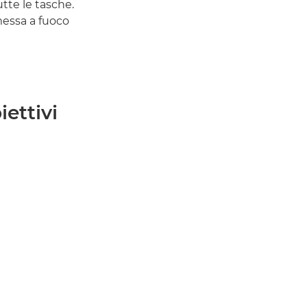
utte le tasche.
messa a fuoco
iettivi