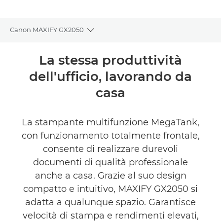
Canon MAXIFY GX2050
Toggle breadcrumbs
Panoramica
La stessa produttività
dell'ufficio, lavorando da
Caratteristiche
casa
Supporto
La stampante multifunzione MegaTank,
TROVA UN RIVENDITORE
con funzionamento totalmente frontale,
consente di realizzare durevoli
documenti di qualità professionale
anche a casa. Grazie al suo design
compatto e intuitivo, MAXIFY GX2050 si
adatta a qualunque spazio. Garantisce
velocità di stampa e rendimenti elevati,