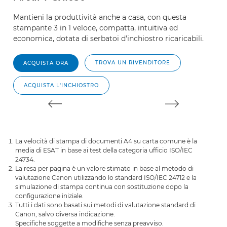
Mantieni la produttività anche a casa, con questa
La
stampante 3 in 1 veloce, compatta, intuitiva ed
r
economica, dotata di serbatoi d'inchiostro ricaricabili.
TROVA UN RIVENDITORE
ACQUISTA ORA
ACQUISTA L'INCHIOSTRO
La velocità di stampa di documenti A4 su carta comune è la
media di ESAT in base ai test della categoria ufficio ISO/IEC
24734.
La resa per pagina è un valore stimato in base al metodo di
valutazione Canon utilizzando lo standard ISO/IEC 24712 e la
simulazione di stampa continua con sostituzione dopo la
configurazione iniziale.
Tutti i dati sono basati sui metodi di valutazione standard di
Canon, salvo diversa indicazione.
Specifiche soggette a modifiche senza preavviso.