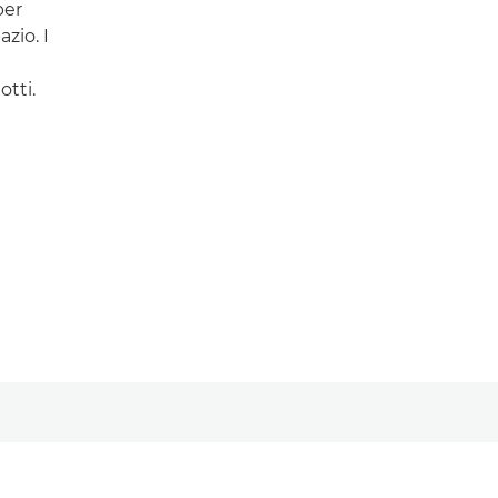
per
zio. I
otti.