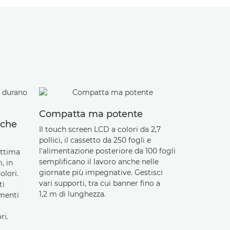
Compatta ma potente
Sempre 
 che
Il touch screen LCD a colori da 2,7
Stampa e c
pollici, il cassetto da 250 fogli e
l'app Canon
l'alimentazione posteriore da 100 fogli
Apple AirPr
ottima
semplificano il lavoro anche nelle
(Android), l
, in
giornate più impegnative. Gestisci
altamente s
olori.
vari supporti, tra cui banner fino a
protezione t
ti
1,2 m di lunghezza.
umenti
ri.