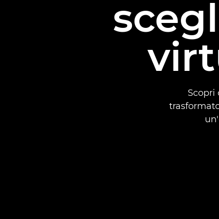
scegl
vir
Scopri 
trasformato
un'