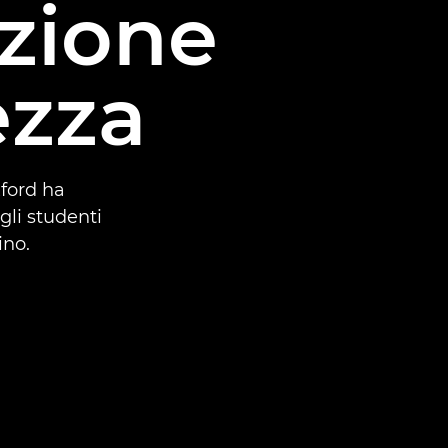
uzione
ezza
xford ha
gli studenti
ino.