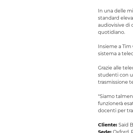
In una delle m
standard eleva
audiovisive di 
quotidiano.
Insieme a Tim 
sistema a tele
Grazie alle te
studenti con u
trasmissione te
"Siamo talmente
funzionerà esa
docenti per tr
Cliente:
Saïd B
Sede:
Oxford, 