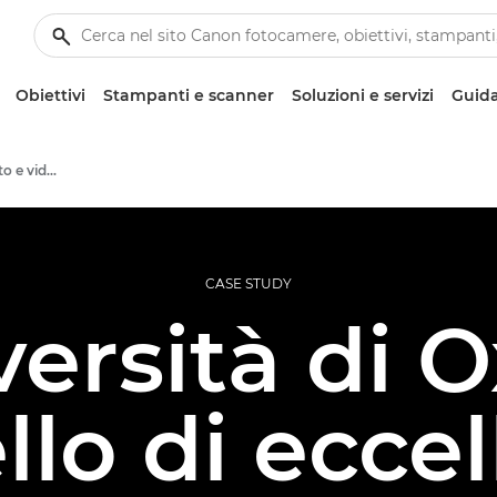
Obiettivi
Stampanti e scanner
Soluzioni e servizi
Guida
Case study relativi a foto e video professionali
CASE STUDY
versità di O
lo di eccel