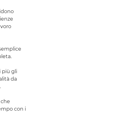
vidono
rienze
avoro
 semplice
leta.
più gli
lità da
.
o che
empo con i