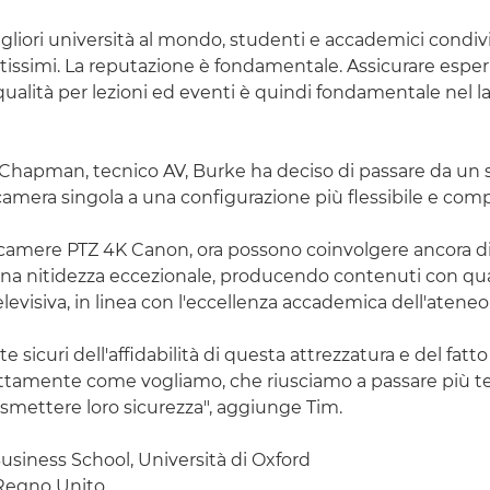
igliori università al mondo, studenti e accademici condi
tissimi. La reputazione è fondamentale. Assicurare espe
qualità per lezioni ed eventi è quindi fondamentale nel l
Chapman, tecnico AV, Burke ha deciso di passare da un
camera singola a una configurazione più flessibile e comp
lecamere PTZ 4K Canon, ora possono coinvolgere ancora di 
na nitidezza eccezionale, producendo contenuti con qua
levisiva, in linea con l'eccellenza accademica dell'ateneo
 sicuri dell'affidabilità di questa attrezzatura e del fatt
ttamente come vogliamo, che riusciamo a passare più t
asmettere loro sicurezza", aggiunge Tim.
usiness School, Università di Oxford
Regno Unito