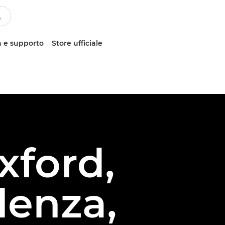
 e supporto
Store ufficiale
xford,
lenza,