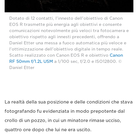
Dotato di 12 contatti, l'innesto dell'obiettivo di Canon
EOS R trasmette più energia agli obiettivi e consente
comunicazioni notevolmente più veloci tra fotocamera e
obiettivo rispetto agli innesti precedenti, offrendo a
Daniel Etter una messa a fuoco automatica più veloce e
l'ottimizzazione dell'obiettivo digitale in tempo reale.
Scatto realizzato con Canon EOS R e obiettivo
Canon
RF 50mm f/1.2L USM
a 1/100 sec, f/2.0 e ISO12800. ©
Daniel Etter
La realtà della sua posizione e delle condizioni che stava
fotografando fu evidenziata in modo prepotente dal
crollo di un pozzo, in cui un minatore rimase ucciso,
quattro ore dopo che lui ne era uscito.