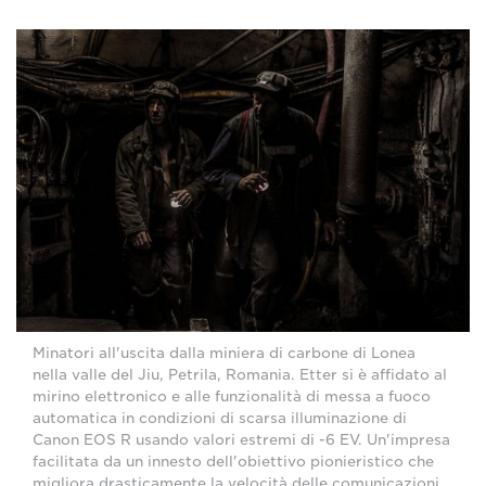
Minatori all'uscita dalla miniera di carbone di Lonea
nella valle del Jiu, Petrila, Romania. Etter si è affidato al
mirino elettronico e alle funzionalità di messa a fuoco
automatica in condizioni di scarsa illuminazione di
Canon EOS R usando valori estremi di -6 EV. Un'impresa
facilitata da un innesto dell'obiettivo pionieristico che
migliora drasticamente la velocità delle comunicazioni