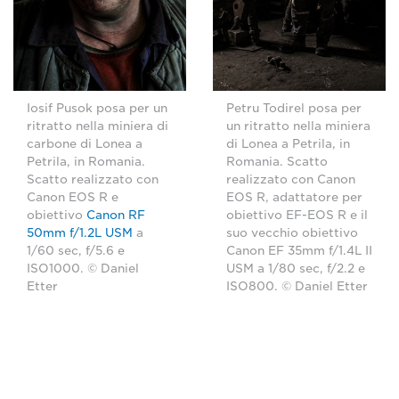
Iosif Pusok posa per un
Petru Todirel posa per
ritratto nella miniera di
un ritratto nella miniera
carbone di Lonea a
di Lonea a Petrila, in
Petrila, in Romania.
Romania. Scatto
Scatto realizzato con
realizzato con Canon
Canon EOS R e
EOS R, adattatore per
obiettivo
Canon RF
obiettivo EF-EOS R e il
50mm f/1.2L USM
a
suo vecchio obiettivo
1/60 sec, f/5.6 e
Canon EF 35mm f/1.4L II
ISO1000. © Daniel
USM a 1/80 sec, f/2.2 e
Etter
ISO800. © Daniel Etter