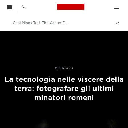
Canon Logo, back t
Coal Mines Test The Canon EOS R System To Its Low Light Limits
Attiv
brea
Canon
Fotografia e video professionali
Storie
ARTICOLO
La tecnologia nelle viscere della
terra: fotografare gli ultimi
minatori romeni