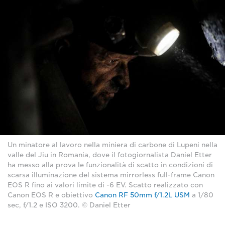
Un minatore al lavoro nella miniera di carbone di Lupeni nella
valle del Jiu in Romania, dove il fotogiornalista Daniel Etter
ha messo alla prova le funzionalità di scatto in condizioni di
scarsa illuminazione del sistema mirrorless full-frame Canon
EOS R fino ai valori limite di -6 EV. Scatto realizzato con
Canon EOS R e obiettivo
Canon RF 50mm f/1.2L USM
a 1/80
sec, f/1.2 e ISO 3200. © Daniel Etter