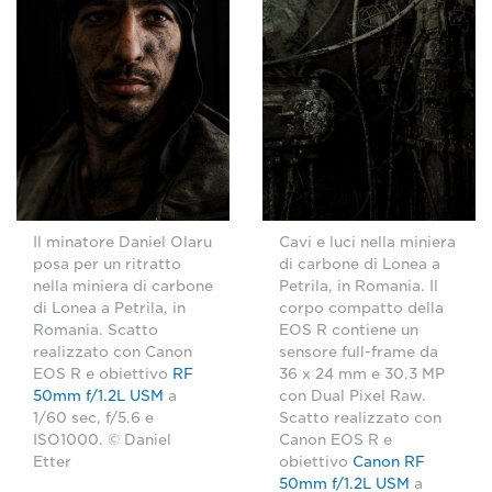
Il minatore Daniel Olaru
Cavi e luci nella miniera
posa per un ritratto
di carbone di Lonea a
nella miniera di carbone
Petrila, in Romania. Il
di Lonea a Petrila, in
corpo compatto della
Romania. Scatto
EOS R contiene un
realizzato con Canon
sensore full-frame da
EOS R e obiettivo
RF
36 x 24 mm e 30.3 MP
50mm f/1.2L USM
a
con Dual Pixel Raw.
1/60 sec, f/5.6 e
Scatto realizzato con
ISO1000. © Daniel
Canon EOS R e
Etter
obiettivo
Canon RF
50mm f/1.2L USM
a