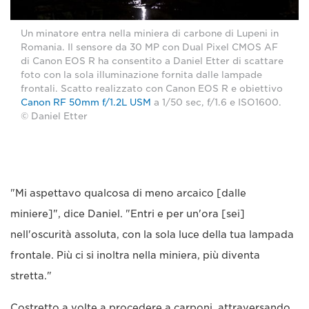
Un minatore entra nella miniera di carbone di Lupeni in
Romania. Il sensore da 30 MP con Dual Pixel CMOS AF
di Canon EOS R ha consentito a Daniel Etter di scattare
foto con la sola illuminazione fornita dalle lampade
frontali. Scatto realizzato con Canon EOS R e obiettivo
Canon RF 50mm f/1.2L USM
a 1/50 sec, f/1.6 e ISO1600.
© Daniel Etter
"Mi aspettavo qualcosa di meno arcaico [dalle
miniere]", dice Daniel. "Entri e per un'ora [sei]
nell'oscurità assoluta, con la sola luce della tua lampada
frontale. Più ci si inoltra nella miniera, più diventa
stretta."
Costretto a volte a procedere a carponi, attraversando