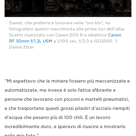
Daniel, che preferisce lavorare nelle "ore blu", ha
fotografato questo macchinista alle prime luci dell'alba.
Scatto realizzato con Canon EOS R e obiettivo
Canon
RF 50mm f/1.2L USM
a 1/100 sec, f/2.0 e ISO2500. ©
Daniel Etter
"Mi aspettavo che le miniere fossero più meccanizzate e
automatizzate, ma invece è solo fatica sfibrante e
persone che lavorano con picconi e martelli pneumatici,
e che trasportano questi grossi pilastri d'acciaio riempiti
d'acqua che pesano più di 100 chili. È un lavoro
incredibilmente duro, e speravo di riuscire a mostrarlo
nelle mie foto."