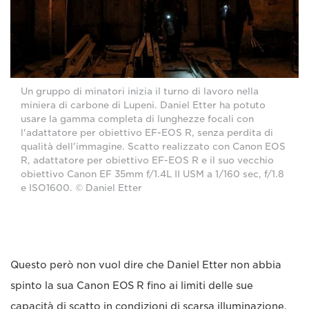
Un gruppo di minatori inizia il turno di lavoro nella
miniera di carbone di Lupeni. Daniel Etter ha potuto
usare la gamma completa di lunghezze focali con
l'adattatore per obiettivo EF-EOS R, senza perdita di
qualità dell'immagine. Scatto realizzato con Canon EOS
R, adattatore per obiettivo EF-EOS R e il suo vecchio
obiettivo Canon EF 35mm f/1.4L II USM a 1/160 sec, f/1.8
e ISO1600. © Daniel Etter
Questo però non vuol dire che Daniel Etter non abbia
spinto la sua Canon EOS R fino ai limiti delle sue
capacità di scatto in condizioni di scarsa illuminazione,