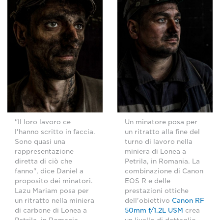
"Il loro lavoro ce
Un minatore posa per
l'hanno scritto in faccia.
un ritratto alla fine del
Sono quasi una
turno di lavoro nella
rappresentazione
miniera di Lonea a
diretta di ciò che
Petrila, in Romania. La
fanno", dice Daniel a
combinazione di Canon
proposito dei minatori.
EOS R e delle
Lazu Mariam posa per
prestazioni ottiche
un ritratto nella miniera
dell'obiettivo
Canon RF
di carbone di Lonea a
50mm f/1.2L USM
crea