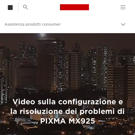
Canon Logo, back t
Assistenza prodotti consumer
Attiv
brea
Canon
Video sulla configurazione e
la risoluzione dei problemi di
PIXMA MX925