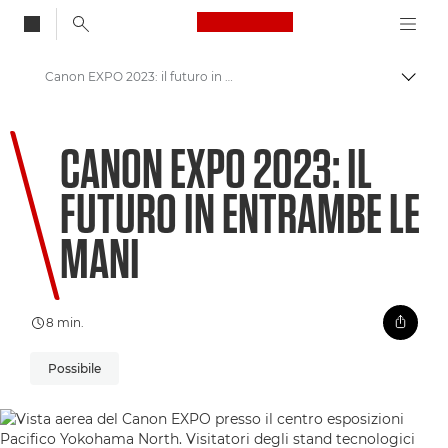
Canon Logo, back to
Canon EXPO 2023: il futuro in entrambe le mani
Attiv
Canon
CANON EXPO 2023: IL
Benvenuto su VIEW
FUTURO IN ENTRAMBE LE
MANI
8 min.
Possibile