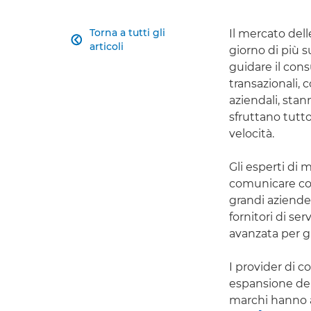
Torna a tutti gli
Il mercato dell

articoli
giorno di più s
guidare il cons
transazionali, 
aziendali, st
sfruttano tutto
velocità.
Gli esperti di
comunicare con 
grandi aziende,
fornitori di se
avanzata per g
I provider di 
espansione del
marchi hanno 