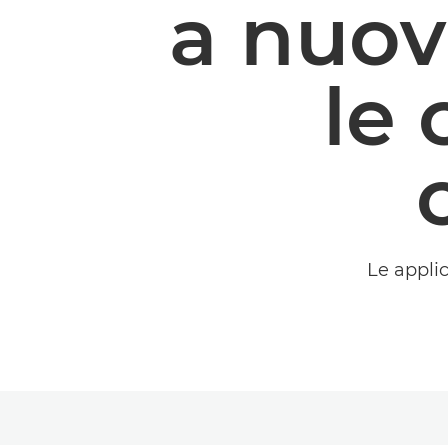
a nuov
le
Le appli