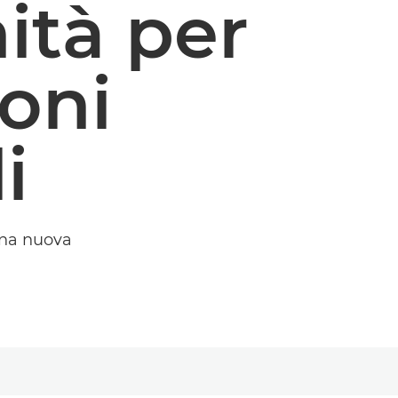
ità per
oni
i
una nuova