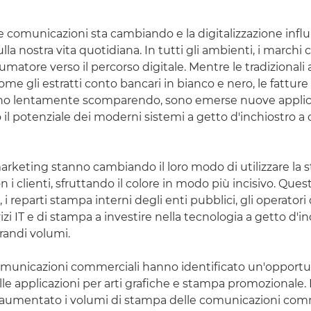
e comunicazioni sta cambiando e la digitalizzazione influ
ulla nostra vita quotidiana. In tutti gli ambienti, i marchi 
umatore verso il percorso digitale. Mentre le tradizionali 
come gli estratti conto bancari in bianco e nero, le fattur
anno lentamente scomparendo, sono emerse nuove applic
 il potenziale dei moderni sistemi a getto d'inchiostro a c
 marketing stanno cambiando il loro modo di utilizzare la
i clienti, sfruttando il colore in modo più incisivo. Ques
 i reparti stampa interni degli enti pubblici, gli operatori
rvizi IT e di stampa a investire nella tecnologia a getto d'i
randi volumi.
comunicazioni commerciali hanno identificato un'opportu
le applicazioni per arti grafiche e stampa promozionale. 
aumentato i volumi di stampa delle comunicazioni comm