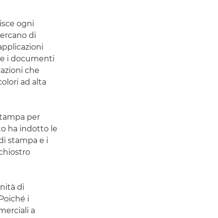
isce ogni
cercano di
applicazioni
e e i documenti
azioni che
olori ad alta
 stampa per
to ha indotto le
 di stampa e i
nchiostro
nità di
Poiché i
erciali a