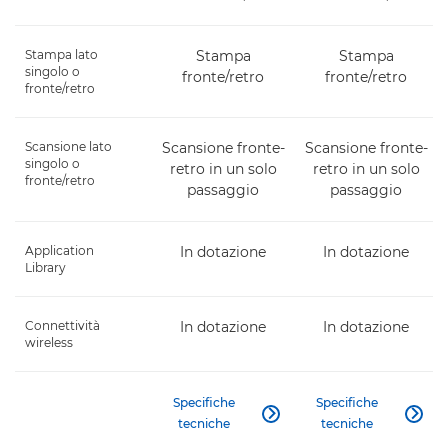
Stampa lato
Stampa
Stampa
singolo o
fronte/retro
fronte/retro
fronte/retro
Scansione lato
Scansione fronte-
Scansione fronte-
singolo o
retro in un solo
retro in un solo
fronte/retro
passaggio
passaggio
Application
In dotazione
In dotazione
Library
Connettività
In dotazione
In dotazione
wireless
Specifiche
Specifiche


tecniche
tecniche