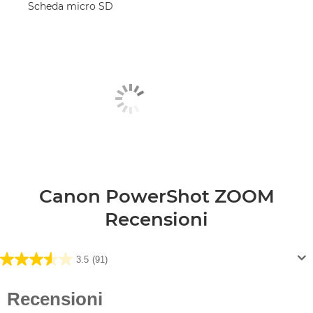
Scheda micro SD
Canon PowerShot ZOOM
Recensioni
3.5
(91)
3.5
su
5
stelle.