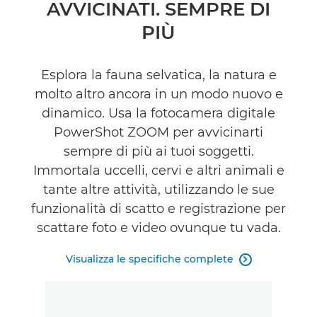
Panoramica
AVVICINATI. SEMPRE DI
PIÙ
Caratteristiche
Galleria
Esplora la fauna selvatica, la natura e
molto altro ancora in un modo nuovo e
Accessori
dinamico. Usa la fotocamera digitale
PowerShot ZOOM per avvicinarti
Recensioni
sempre di più ai tuoi soggetti.
Immortala uccelli, cervi e altri animali e
Supporto
tante altre attività, utilizzando le sue
funzionalità di scatto e registrazione per
TROVA UN RIVENDITORE
scattare foto e video ovunque tu vada.
Spiacenti, non i venditori disponibili per questo prodotto.
Visualizza le specifiche complete
