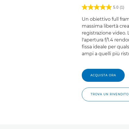
5.0
(1)
Un obiettivo full fr
massima libertà creat
registrazione video.
l'apertura f/1.4 rend
fissa ideale per qual
ampi a quelli più ristr
ACQUISTA ORA
TROVA UN RIVENDIT