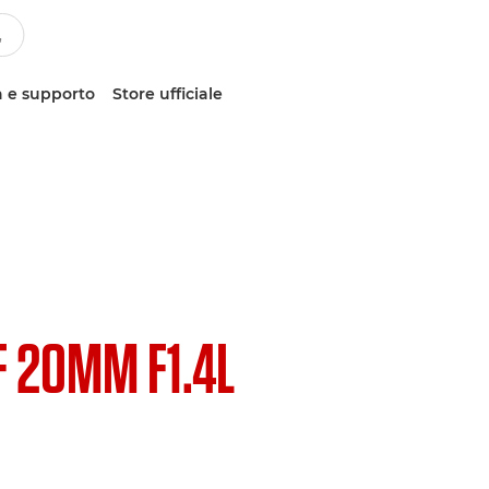
 e supporto
Store ufficiale
F 20MM F1.4L