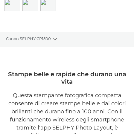
Canon SELPHY CP1500
Toggle breadcrumbs
Panoramica
Caratteristiche
Stampe belle e rapide che durano una
vita
Recensioni
Questa stampante fotografica compatta
Supporto
consente di creare stampe belle e dai colori
brillanti che durano fino a 100 anni. Con il
ACQUISTA L'INCHIOSTRO
funzionamento wireless degli smartphone
tramite l'app SELPHY Photo Layout, è