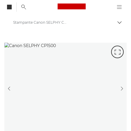
Canon Logo, back to
Stampante Canon SELPHY CP1500
Attiv
Canon
Stampanti Canon
SLIDE PRECEDENTE
SLI