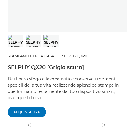
S
S
STAMPANTI PER LA CASA
|
SELPHY QX20
R
SELPHY QX20 [Grigio scuro]
o
fo
Dai libero sfogo alla creatività e conserva i momenti
speciali della tua vita realizzando splendide stampe in
due formati direttamente dal tuo dispositivo smart,
ovunque ti trovi
ACQUISTA ORA