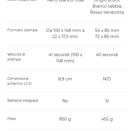
Bianco sabbia,
Rosso terracotta
Formato stampa
Da 100 x 148 mm a
54 x 85 mm
22 x 17,3 mm
72 x 85 mm
Velocità di
41 secondi (100 x
40 secondi
stampa
148 mm)
Dimensione
8,9 cm
N/D
schermo LCD
Batteria integrata
No
Sì
Peso
850 g
455 g