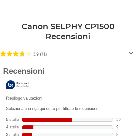
Canon SELPHY CP1500
Recensioni
3.9
(71)
3.9
su
5
stelle.
71
recensioni