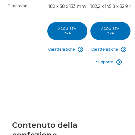
Dimensioni
182 x 58 x 133 mm
102,2 x 145,8 x 32,9 
ACQUISTA
ACQUISTA
ORA
ORA
Caratteristiche
Caratteristiche


Supporto

Contenuto della
confezione