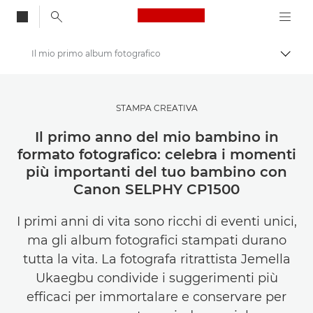
Canon Logo, back to
Il mio primo album fotografico
Attiv
Canon
Lasciati ispirare | Consigli di fotografia e stampa e guide all'acquisto
STAMPA CREATIVA
Tecniche e suggerimenti per la fotografia e la stampa
Il primo anno del mio bambino in
formato fotografico: celebra i momenti
più importanti del tuo bambino con
Canon SELPHY CP1500
I primi anni di vita sono ricchi di eventi unici,
ma gli album fotografici stampati durano
tutta la vita. La fotografa ritrattista Jemella
Ukaegbu condivide i suggerimenti più
efficaci per immortalare e conservare per