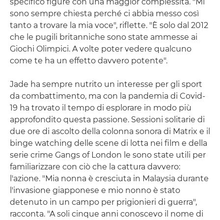
specifico figure con una maggior complessità. "Mi
sono sempre chiesta perché ci abbia messo così
tanto a trovare la mia voce", riflette. "È solo dal 2012
che le pugili britanniche sono state ammesse ai
Giochi Olimpici. A volte poter vedere qualcuno
come te ha un effetto davvero potente".
Jade ha sempre nutrito un interesse per gli sport
da combattimento, ma con la pandemia di Covid-
19 ha trovato il tempo di esplorare in modo più
approfondito questa passione. Sessioni solitarie di
due ore di ascolto della colonna sonora di Matrix e il
binge watching delle scene di lotta nei film e della
serie crime Gangs of London le sono state utili per
familiarizzare con ciò che la cattura davvero:
l'azione. "Mia nonna è cresciuta in Malaysia durante
l'invasione giapponese e mio nonno è stato
detenuto in un campo per prigionieri di guerra",
racconta. "A soli cinque anni conoscevo il nome di