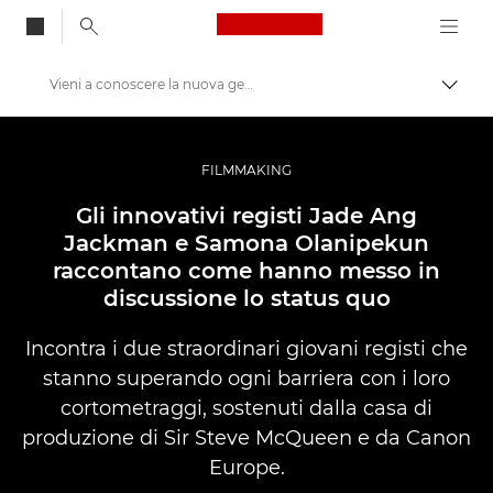
Canon Logo, back to
Vieni a conoscere la nuova generazione di filmmaker
Attiv
Canon
Fotografia e video professionali
FILMMAKING
Storie
Gli innovativi registi Jade Ang
Jackman e Samona Olanipekun
raccontano come hanno messo in
discussione lo status quo
Incontra i due straordinari giovani registi che
stanno superando ogni barriera con i loro
cortometraggi, sostenuti dalla casa di
produzione di Sir Steve McQueen e da Canon
Europe.