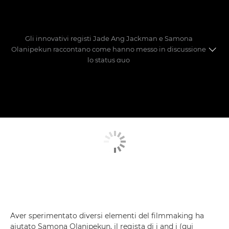
Gli innovativi registi Jade Ang Jackman e Samona
Olanipekun raccontano come hanno messo in discussione
lo status quo
Incontra i registi
La realizzazione dei cortometraggi
Aver sperimentato diversi elementi del filmmaking ha
aiutato Samona Olanipekun, il regista di i and i (qui