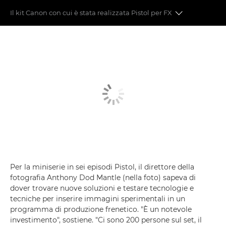
Il kit Canon con cui è stata realizzata Pistol per FX
Dietro le quinte della serie Pistol di Danny Boyle
Il kit Canon con cui è stata realizzata Pistol per FX
Per la miniserie in sei episodi Pistol, il direttore della
fotografia Anthony Dod Mantle (nella foto) sapeva di
dover trovare nuove soluzioni e testare tecnologie e
tecniche per inserire immagini sperimentali in un
programma di produzione frenetico. "È un notevole
investimento", sostiene. "Ci sono 200 persone sul set, il