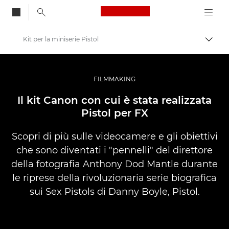
Canon Logo, back to
Kit per la miniserie Pistol
Attiv
Canon
Fotografia e video professionali
FILMMAKING
Storie
Il kit Canon con cui è stata realizzata
Pistol per FX
Scopri di più sulle videocamere e gli obiettivi
che sono diventati i "pennelli" del direttore
della fotografia Anthony Dod Mantle durante
le riprese della rivoluzionaria serie biografica
sui Sex Pistols di Danny Boyle, Pistol.