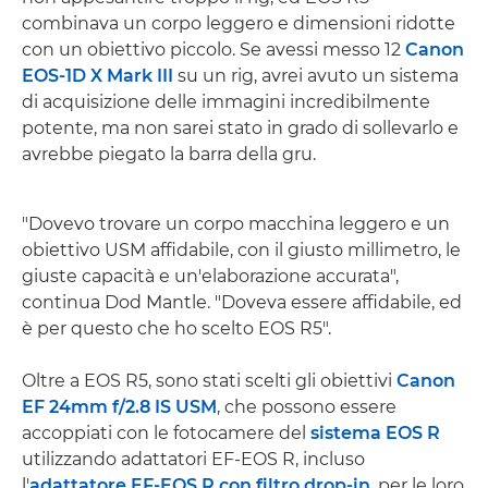
combinava un corpo leggero e dimensioni ridotte
con un obiettivo piccolo. Se avessi messo 12
Canon
EOS-1D X Mark III
su un rig, avrei avuto un sistema
di acquisizione delle immagini incredibilmente
potente, ma non sarei stato in grado di sollevarlo e
avrebbe piegato la barra della gru.
"Dovevo trovare un corpo macchina leggero e un
obiettivo USM affidabile, con il giusto millimetro, le
giuste capacità e un'elaborazione accurata",
continua Dod Mantle. "Doveva essere affidabile, ed
è per questo che ho scelto EOS R5".
Oltre a EOS R5, sono stati scelti gli obiettivi
Canon
EF 24mm f/2.8 IS USM
, che possono essere
accoppiati con le fotocamere del
sistema EOS R
utilizzando adattatori EF-EOS R, incluso
l'
adattatore EF-EOS R con filtro drop-in
, per le loro