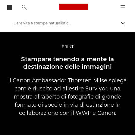
Canon Logo, back to
Dare vita a stampe naturalistiche dinamiche di grande formato
Attiv
Canon
Fotografia e video professionali
PRINT
Storie
Stampare tenendo a mente la
destinazione delle immagini
Il Canon Ambassador Thorsten Milse spiega
com'è riuscito ad allestire Survivor, una
mostra all'aperto di fotografie di grande
formato di specie in via di estinzione in
collaborazione con il WWF e Canon.