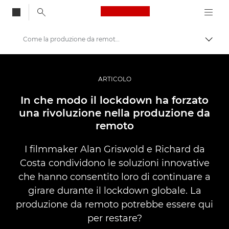
Canon Logo, back to
Come la produzione da remoto ha consentito ai filmmaker di continuare a lavorare
Attiv
Canon
Fotografia e video professionali
ARTICOLO
Storie
In che modo il lockdown ha forzato
una rivoluzione nella produzione da
remoto
I filmmaker Alan Griswold e Richard da
Costa condividono le soluzioni innovative
che hanno consentito loro di continuare a
girare durante il lockdown globale. La
produzione da remoto potrebbe essere qui
per restare?