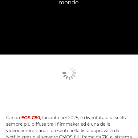
mondo.
Canon
EOS C50
, lanciata nel 2025, è diventata una scelta
sempre più diffusa tra i filmmaker ed è una delle
videocamere Canon presenti nella lista approvata da
Netflix, grazie al sensore CMOS full frame da 7K, al sistema