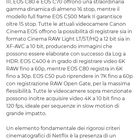
III, EOS C80 e EOS C70 offrono una straordinaria
gamma dinamica di almeno 16 stop, mentre il
modello full frame EOS C500 Mark II garantisce
oltre 15 stop. Tutte le attuali videocamere Canon
Cinema EOS offrono la possibilità di registrare sia in
formato Cinema RAW Light LT/ST/HQ a 12 bit sia in
XF-AVC a 10 bit, producendo immagini che
possono essere elaborate con successo da Log a
HDR. EOS C400 è in grado di registrare video 6K
RAW fino a 60p, mentre EOS C80 registra in 6K
fino a 30p. EOS C50 può riprendere in 7K fino a 60p
con registrazione RAW Open Gate, per la massima
flessibilità. Tutte le videocamere sopra menzionate
possono inoltre acquisire video 4K a 10 bit fino a
120 fps, ideale per sequenze in slow motion di
grande impatto.
Un elemento fondamentale dei rigorosi criteri
cinematografici di Netflix è la presenza di un