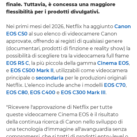
finale. Tuttavia, è concessa una maggiore
flessibilità per i prodotti divulgativi.
Nei primi mesi del 2026, Netflix ha aggiunto
Canon
EOS C50
al suo elenco di videocamere Canon
approvate, offrendo ai registi di qualsiasi genere
(documentari, prodotti di finzione e reality show) la
possibilità di scegliere tra la videocamera full frame
EOS R5 C
, la più piccola della gamma
Cinema EOS
,
e
EOS C500 Mark II
, utilizzabili come videocamera
principale o
secondaria
per le produzioni originali
Netflix. L'elenco include anche i modelli
EOS C70
,
EOS C80
,
EOS C400
e
EOS C300 Mark III
.
"Ricevere l'approvazione di Netflix per tutte
queste videocamere Cinema EOS è il risultato
della continua ricerca di Canon nello sviluppo di
una tecnologia d'immagine all'avanguardia senza
compromessi, che si tratti di prodotti entry-level o