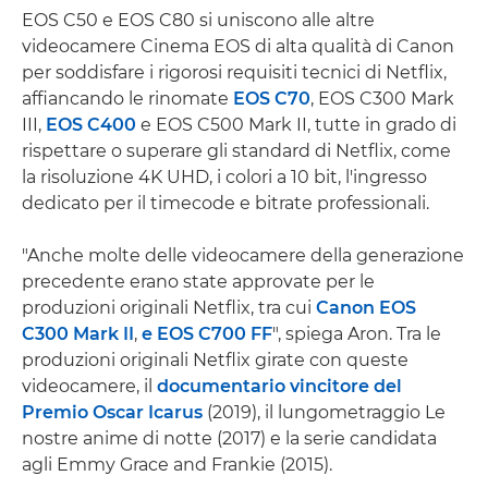
EOS C50 e EOS C80 si uniscono alle altre
videocamere Cinema EOS di alta qualità di Canon
per soddisfare i rigorosi requisiti tecnici di Netflix,
affiancando le rinomate
EOS C70
, EOS C300 Mark
III,
EOS C400
e EOS C500 Mark II, tutte in grado di
rispettare o superare gli standard di Netflix, come
la risoluzione 4K UHD, i colori a 10 bit, l'ingresso
dedicato per il timecode e bitrate professionali.
"Anche molte delle videocamere della generazione
precedente erano state approvate per le
produzioni originali Netflix, tra cui
Canon EOS
C300 Mark II
,
e
EOS C700 FF
", spiega Aron. Tra le
produzioni originali Netflix girate con queste
videocamere, il
documentario vincitore del
Premio Oscar Icarus
(2019), il lungometraggio Le
nostre anime di notte (2017) e la serie candidata
agli Emmy Grace and Frankie (2015).