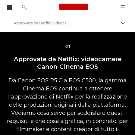
Canon Logo, back to
Approvate da Netflix: videocamere Canon Cinema EOS
Attiv
Canon
Fotografia e video professionali
KIT
Storie
Approvate da Netflix: videocamere
Canon Cinema EOS
Da Canon EOS R5 C a EOS C500, la gamma
Cinema EOS continua a ottenere
l'approvazione di Netflix per la realizzazione
delle produzioni originali della piattaforma.
Vediamo cosa serve per soddisfare questi
requisiti e che cosa significa, in concreto, per
filmmaker e content creator di tutto il