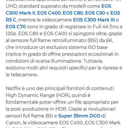
UHD, standard superato da modelli come
EOS
C500 Mark II
,
EOS C400
,
EOS C80
,
EOS C50
e
EOS
R5 C
, mentre le videocamere
EOS C300 Mark III
e
EOS C70
sono in grado di registrare in Full 4K fino a
120p. EOS C80 e EOS C400 si spingono oltre, grazie
al sensore full frame retroilluminato (BSI) da 6K,
che introduce un esclusivo sistema ISO base
triplice in grado di offrire prestazioni eccezionali in
condizioni di scarsa illuminazione. Tuttavia,
esistono molti altri requisiti specifici per le riprese e
le telecamere.
Netflix è uno dei principali fornitori di contenuti
High Dynamic Range (HDR), quindi è
fondamentale poter offrire un file appropriato per
la post-produzione in HDR. Grazie ai rivoluzionari
sensori full frame BSI e
Super 35mm DGO
di
Canon, le videocamere EOS C400, EOS C300 Mark