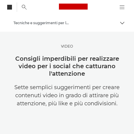
Canon Logo, back to
Tecniche e suggerimenti per la fotografia e la stampa
Attiv
Canon
Lasciati ispirare | Consigli di fotografia e stampa e guide all'acquisto
VIDEO
Consigli imperdibili per realizzare
video per i social che catturano
l'attenzione
Sette semplici suggerimenti per creare
contenuti video in grado di attirare più
attenzione, più like e più condivisioni.