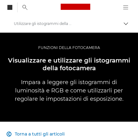
Canon Logo, back to
Utilizzare gli istogrammi della fotocamera
Attiv
Canon
Fotografia e video professionali
FUNZIONI DELLA FOTOCAMERA
Infobank: informazioni utili sulla fotografia
Visualizzare e utilizzare gli istogrammi
della fotocamera
Impara a leggere gli istogrammi di
luminosità e RGB e come utilizzarli per
regolare le impostazioni di esposizione.
Torna a tutti gli articoli
