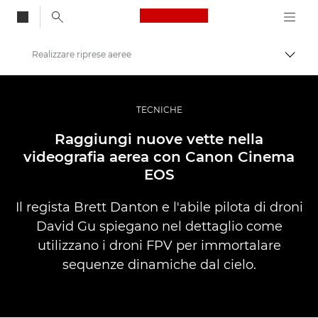
Canon Logo, back to
Realizzare riprese aeree
Attiv
Canon
Fotografia e video professionali
TECNICHE
Storie
Raggiungi nuove vette nella
videografia aerea con Canon Cinema
EOS
Il regista Brett Danton e l'abile pilota di droni
David Gu spiegano nel dettaglio come
utilizzano i droni FPV per immortalare
sequenze dinamiche dal cielo.