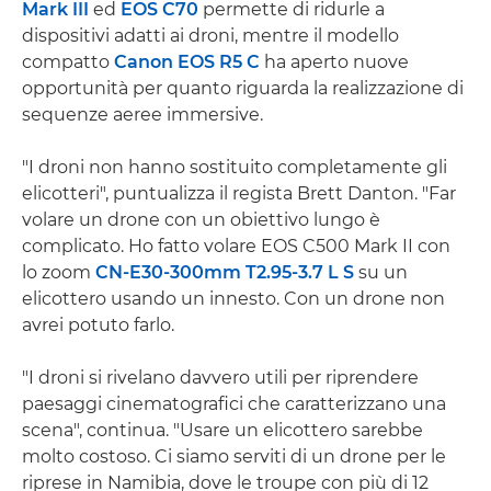
Mark III
ed
EOS C70
permette di ridurle a
dispositivi adatti ai droni, mentre il modello
compatto
Canon EOS R5 C
ha aperto nuove
opportunità per quanto riguarda la realizzazione di
sequenze aeree immersive.
"I droni non hanno sostituito completamente gli
elicotteri", puntualizza il regista Brett Danton. "Far
volare un drone con un obiettivo lungo è
complicato. Ho fatto volare EOS C500 Mark II con
lo zoom
CN-E30-300mm T2.95-3.7 L S
su un
elicottero usando un innesto. Con un drone non
avrei potuto farlo.
"I droni si rivelano davvero utili per riprendere
paesaggi cinematografici che caratterizzano una
scena", continua. "Usare un elicottero sarebbe
molto costoso. Ci siamo serviti di un drone per le
riprese in Namibia, dove le troupe con più di 12