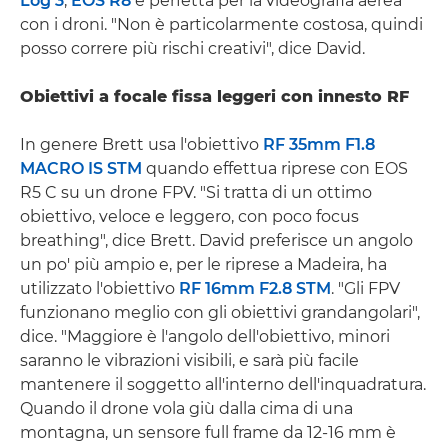
Log 3
,
EOS R8
è perfetta per la videografia aerea
con i droni. "Non è particolarmente costosa, quindi
posso correre più rischi creativi", dice David.
Obiettivi a focale fissa leggeri con innesto RF
In genere Brett usa l'obiettivo
RF 35mm F1.8
MACRO IS STM
quando effettua riprese con EOS
R5 C su un drone FPV. "Si tratta di un ottimo
obiettivo, veloce e leggero, con poco focus
breathing", dice Brett. David preferisce un angolo
un po' più ampio e, per le riprese a Madeira, ha
utilizzato l'obiettivo
RF 16mm F2.8 STM
. "Gli FPV
funzionano meglio con gli obiettivi grandangolari",
dice. "Maggiore è l'angolo dell'obiettivo, minori
saranno le vibrazioni visibili, e sarà più facile
mantenere il soggetto all'interno dell'inquadratura.
Quando il drone vola giù dalla cima di una
montagna, un sensore full frame da 12-16 mm è