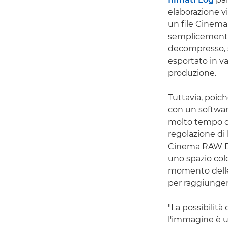
elaborazione v
un file Cinema 
semplicemente 
decompresso, s
esportato in va
produzione.
Tuttavia, poic
con un softwar
molto tempo do
regolazione di 
Cinema RAW Dev
uno spazio col
momento delle 
per raggiunger
"La possibilit
l'immagine è u