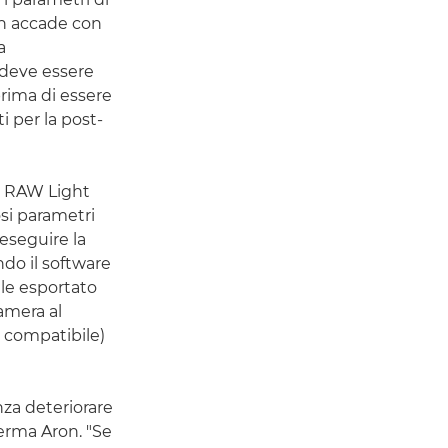
on accade con
a
 deve essere
rima di essere
i per la post-
ma RAW Light
si parametri
eseguire la
ndo il software
le esportato
amera al
 compatibile)
nza deteriorare
erma Aron. "Se