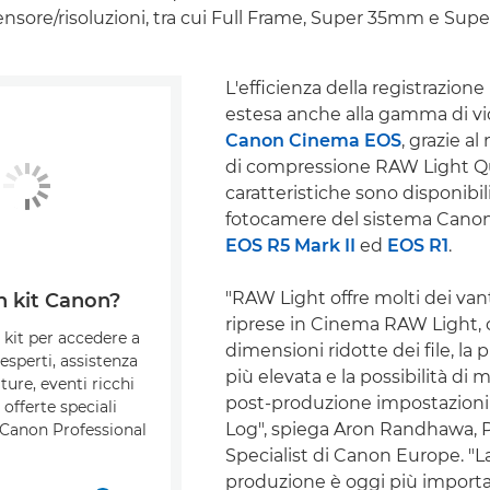
ensore/risoluzioni, tra cui Full Frame, Super 35mm e Sup
L'efficienza della registrazion
estesa anche alla gamma di 
Canon Cinema EOS
, grazie 
di compressione RAW Light Q
caratteristiche sono disponibil
fotocamere del sistema Cano
EOS R5 Mark II
ed
EOS R1
.
"RAW Light offre molti dei van
n kit Canon?
riprese in Cinema RAW Light,
o kit per accedere a
dimensioni ridotte dei file, la p
 esperti, assistenza
più elevata e la possibilità di 
ture, eventi ricchi
post-produzione impostazioni
 offerte speciali
Log", spiega Aron Randhawa, 
 Canon Professional
Specialist di Canon Europe. "L
produzione è oggi più import