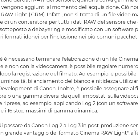
i vengono aggiunti al momento dell'acquisizione. Ciò n
RAW Light (.CRM). Infatti, non si tratta di un file video m
di un contenitore per tutti i dati RAW del sensore che
ottoposto a debayering e modificato con un software p
ri formati idonei per l'inclusione nei più comuni pacchett
hé è necessario terminare l'elaborazione di un file Cine
e e non con la videocamera, è possibile regolare numero
po la registrazione del filmato. Ad esempio, è possibile 
luminosità, bilanciamento del bianco e nitidezza utilizza
elopment di Canon. Inoltre, è possibile assegnare al fi
ore o una gamma diversi da quelli impostati sulla videoc
riprese, ad esempio, applicando Log 2 (con un software
e i 16 stop massimi di gamma dinamica.
à di passare da Canon Log 2 a Log 3 in post-produzione se
n grande vantaggio del formato Cinema RAW Light", aff