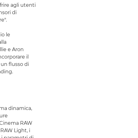
rire agli utenti
nsori di
e".
io le
lla
lie e Aron
corporare il
un flusso di
ading.
mma dinamica,
cure
to Cinema RAW
RAW Light, i
i parametri di