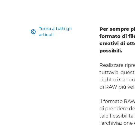
Torna a tutti gli
Per sempre pi

articoli
formato di fi
creativi di o
possibili.
Realizzare rip
tuttavia, quest
Light di Canon
di RAW più velo
Il formato RAW
di prendere de
tale flessibili
l'archiviazione