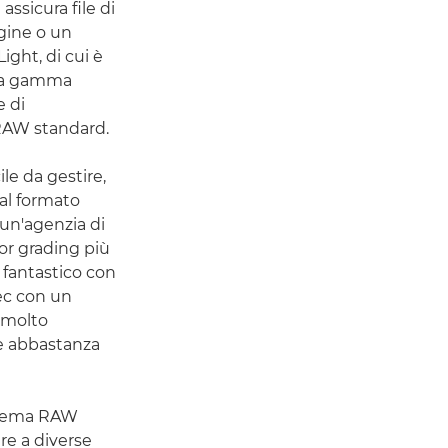
ssicura file di
gine o un
ght, di cui è
 la gamma
e di
a RAW standard.
le da gestire,
 al formato
un'agenzia di
or grading più
 fantastico con
dec con un
o molto
 è abbastanza
Cinema RAW
tre a diverse