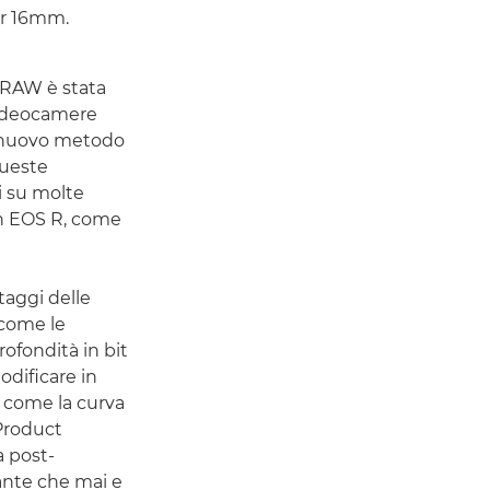
er 16mm.
e RAW è stata
videocamere
al nuovo metodo
ueste
i su molte
n EOS R, come
taggi delle
 come le
rofondità in bit
modificare in
 come la curva
Product
a post-
ante che mai e