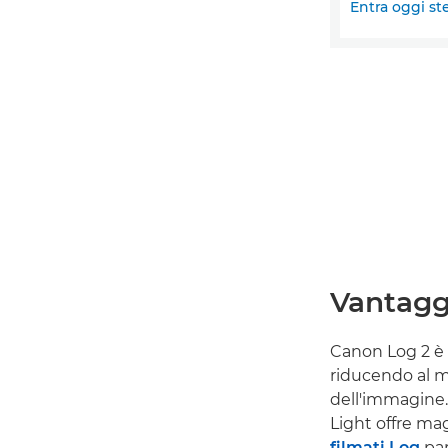
Entra oggi st
Vantagg
Canon Log 2 è 
riducendo al mi
dell'immagine.
Light offre ma
filmati Log
par