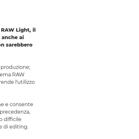
 RAW Light, il
 anche ai
non sarebbero
t-produzione;
 Cinema RAW
 rende l'utilizzo
ine e consente
n precedenza,
 difficile
e di editing.