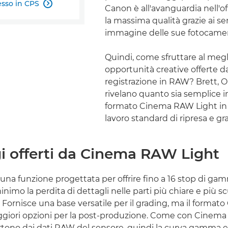
esso in CPS

Canon è all'avanguardia nell'off
la massima qualità grazie ai se
immagine delle sue fotocamer
Quindi, come sfruttare al megl
opportunità creative offerte da
registrazione in RAW? Brett, Ol
rivelano quanto sia semplice in
formato Cinema RAW Light in 
lavoro standard di ripresa e gr
i offerti da Cinema RAW Light
una funzione progettata per offrire fino a 16 stop di ga
nimo la perdita di dettagli nelle parti più chiare e più s
 Fornisce una base versatile per il grading, ma il forma
ggiori opzioni per la post-produzione. Come con Cinema 
tono dai dati RAW del sensore, quindi la curva gamma e 