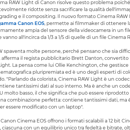
ema RAW Light di Canon risolve questo problema poiché a
evolmente ridotte senza sacrificare la qualità dell'imma
 grading e il compositing. Il nuovo formato Cinema RAW Li
gamma Canon EOS
, permette ai filmmaker di ottenere
mamente ampia del sensore della videocamera in un fil
vanno all'incirca da 1/3 a 1/5 di quelle di un file Cinem
W spaventa molte persone, perché pensano che sia diffici
 afferma il regista pubblicitario Brett Danton, convertito
ht. La pensa come lui Ollie Kenchington, che gestisce 
ematografica pluripremiata ed è uno degli esperti di col
o. "Parlando da colorista, Cinema RAW Light è un codec
contiene tantissimi dati al suo interno. Ma è anche un co
PU molto basso, il che significa che può essere riprodott
una combinazione perfetta: contiene tantissimi dati, ma
er essere modificato con un laptop".
Canon Cinema EOS offrono i formati scalabili a 12 bit 
, ciascuna con un equilibrio unico tra fedeltà e bitrate, ol