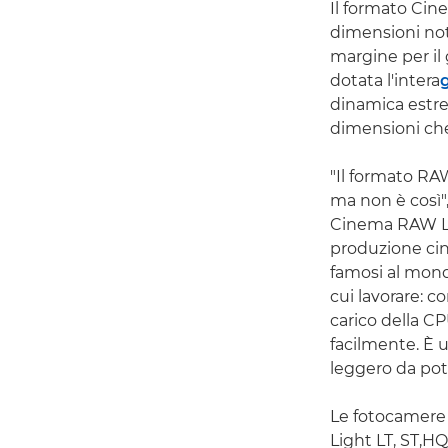
Il formato Cin
dimensioni not
margine per il
dotata l'intera
dinamica estre
dimensioni che 
"Il formato RA
ma non è così",
Cinema RAW Lig
produzione cin
famosi al mond
cui lavorare: 
carico della C
facilmente. È 
leggero da pot
Le fotocamere 
Light LT, ST,HQ