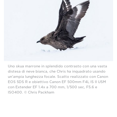
Uno skua marrone in splendido contrasto con una vasta
distesa di neve bianca, che Chris ha inquadrato usando
un'ampia lunghezza focale. Scatto realizzato con Canon
EOS 5DS R e obiettivo Canon EF 500mm F4L IS II USM
con Extender EF 1.4x a 700 mm, 1/500 sec, F5.6 e
ISO400. © Chris Packham