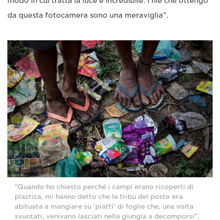
modo in cui tratta la luce è incredibile. I file che ottengo
da questa fotocamera sono una meraviglia".
"Quando ho chiesto perché i campi erano ricoperti di
plastica, mi hanno detto che la tribù del posto era
abituata a mangiare su 'piatti' di foglie che, una volta
svuotati, venivano lasciati nella giungla a decomporsi",