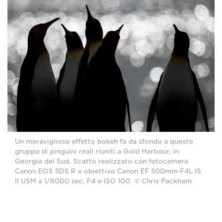
Un meraviglioso effetto bokeh fa da sfondo a questo
gruppo di pinguini reali riuniti a Gold Harbour, in
Georgia del Sud. Scatto realizzato con fotocamera
Canon EOS 5DS R e obiettivo Canon EF 500mm F4L IS
II USM a 1/8000 sec, F4 e ISO 100. © Chris Packham