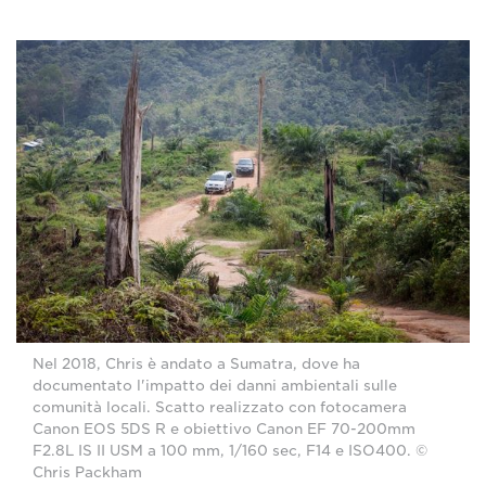
Nel 2018, Chris è andato a Sumatra, dove ha
documentato l'impatto dei danni ambientali sulle
comunità locali. Scatto realizzato con fotocamera
Canon EOS 5DS R e obiettivo Canon EF 70-200mm
F2.8L IS II USM a 100 mm, 1/160 sec, F14 e ISO400. ©
Chris Packham