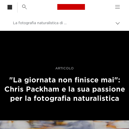
Canon Logo, back t
La fotografia naturalistica di Chris Packham
Attiv
brea
Canon
Fotografia e video professionali
Storie
ARTICOLO
"La giornata non finisce mai":
Chris Packham e la sua passione
per la fotografia naturalistica