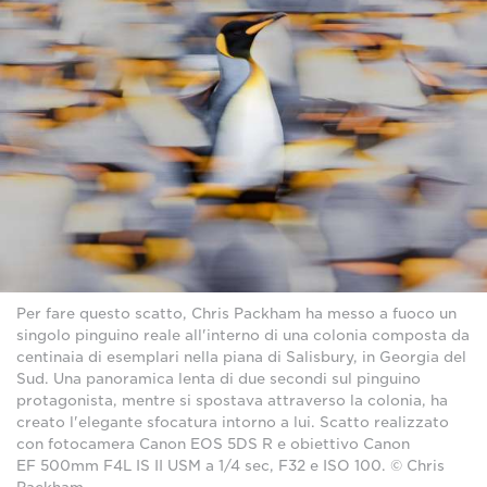
Per fare questo scatto, Chris Packham ha messo a fuoco un
singolo pinguino reale all'interno di una colonia composta da
centinaia di esemplari nella piana di Salisbury, in Georgia del
Sud. Una panoramica lenta di due secondi sul pinguino
protagonista, mentre si spostava attraverso la colonia, ha
creato l'elegante sfocatura intorno a lui. Scatto realizzato
con fotocamera Canon EOS 5DS R e obiettivo Canon
EF 500mm F4L IS II USM a 1/4 sec, F32 e ISO 100. © Chris