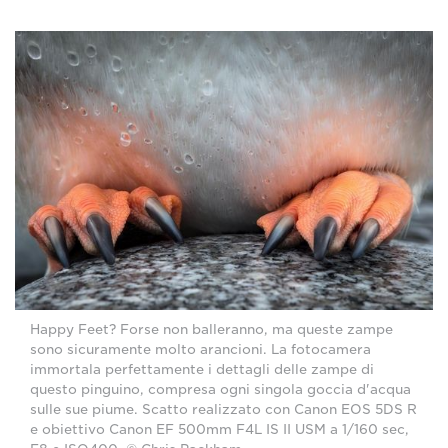
Happy Feet? Forse non balleranno, ma queste zampe
sono sicuramente molto arancioni. La fotocamera
immortala perfettamente i dettagli delle zampe di
questo pinguino, compresa ogni singola goccia d'acqua
sulle sue piume. Scatto realizzato con Canon EOS 5DS R
e obiettivo Canon EF 500mm F4L IS II USM a 1/160 sec,