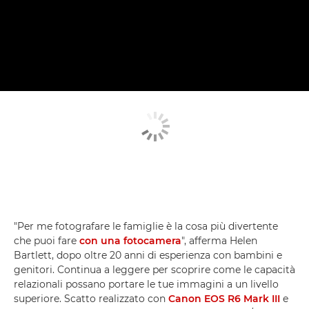
"Per me fotografare le famiglie è la cosa più divertente
che puoi fare
con una fotocamera
", afferma Helen
Bartlett, dopo oltre 20 anni di esperienza con bambini e
genitori. Continua a leggere per scoprire come le capacità
relazionali possano portare le tue immagini a un livello
superiore. Scatto realizzato con
Canon EOS R6 Mark III
e