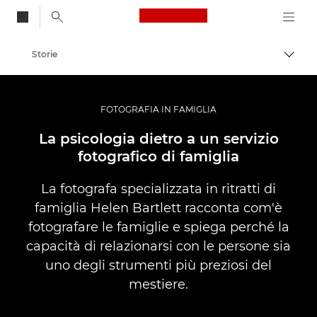
Canon Logo, back to
Storie
Attiv
Canon
Fotografia e video professionali
FOTOGRAFIA IN FAMIGLIA
La psicologia dietro a un servizio
fotografico di famiglia
La fotografa specializzata in ritratti di
famiglia Helen Bartlett racconta com'è
fotografare le famiglie e spiega perché la
capacità di relazionarsi con le persone sia
uno degli strumenti più preziosi del
mestiere.