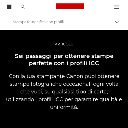
Canon Logo, back to
Stampa fotografica con profili ICC
Attiv
Canon
Fotografia e video professionali
ARTICOLO
Storie
Sei passaggi per ottenere stampe
perfette con i profili ICC
Con la tua stampante Canon puoi ottenere
stampe fotografiche eccezionali ogni volta
che vuoi, su qualsiasi tipo di carta,
utilizzando i profili ICC per garantire qualità e
uniformità.