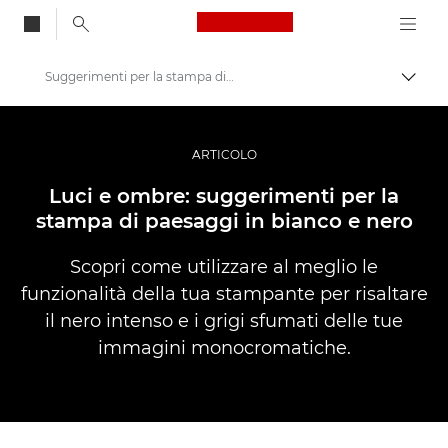
Canon Logo, back to
Suggerimenti per la stampa di paesaggi in bianco e nero
Attiv
Canon
Fotografia e video professionali
ARTICOLO
Storie
Luci e ombre: suggerimenti per la
stampa di paesaggi in bianco e nero
Scopri come utilizzare al meglio le
funzionalità della tua stampante per risaltare
il nero intenso e i grigi sfumati delle tue
immagini monocromatiche.