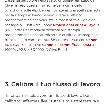
L'assenza del colore nello scatto originale realizzato da
Clive ha reso questa immagine della cima dello
Schilthorn, sulle Alpi Bernesi (Svizzera), una scelta perfetta
per la stampa in bianco e nero, grazie all'effetto
monocromatico che valorizza la maestosità e il gelo del
paesaggio. Il software Canon
Professional Print & Layout
(PPL) offre una modalità dedicata alla stampa
monocromatica per ottimizzare la qualità di immagini in
bianco e nero come questa. Scatto realizzato con
Canon
EOS 5DS R
e obiettivo
Canon EF 85mm f/1.2L II USM
a
1/1000 s, f/2.8 e ISO 1000. © Clive Booth
3. Calibra il tuo flusso di lavoro
"È fondamentale avere un flusso di lavoro ben
calibrato" afferma Clive. "Tutta la mia attrezzatura è