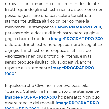
ritrovarti con dominanti di colore non desiderate.
Infatti, quando gli inchiostri neri a disposizione non
possono garantire una particolare tonalità, la
stampante utilizza altri colori per colmare la
mancanza. La stampante
Canon PIXMA PRO-200
,
per esempio, è dotata di inchiostro nero, grigio e
grigio chiaro. Il modello
imagePROGRAF PRO-300
è dotato di inchiostro nero opaco, nero fotografico
e grigio. L'inchiostro nero opaco si utilizza per
valorizzare i neri più profondi e intensi, e in tal
senso produce risultati più suggestivi, anche
rispetto alla stampante
imagePROGRAF PRO-
1000
".
È qualcosa che Clive non riteneva possibile.
"Quando Suhaib mi ha mandato una stampante
imagePROGRAF PRO-300
ho pensato: 'Non può
essere meglio dei modelli
imagePROGRAF PRO-
1000
o
PRO-2000
'. Mi ha detto: 'Stampa