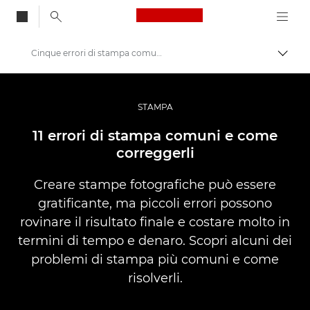
Canon Logo, back to
Cinque errori di stampa comuni e come evitarli
Attiv
Canon
Fotografia e video professionali
STAMPA
Storie
11 errori di stampa comuni e come
correggerli
Creare stampe fotografiche può essere
gratificante, ma piccoli errori possono
rovinare il risultato finale e costare molto in
termini di tempo e denaro. Scopri alcuni dei
problemi di stampa più comuni e come
risolverli.