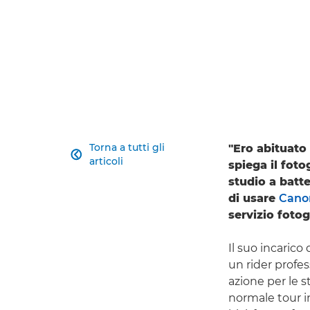
Torna a tutti gli
"Ero abituato

articoli
spiega il fot
studio a batte
di usare
Canon
servizio foto
Il suo incaric
un rider profes
azione per le s
normale tour in