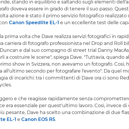
eeride, stando in equilibrio e saltando sugli elementi dell
ografo doveva essere in grado di tenere il suo passo. Que
lta azione è stato il primo servizio fotografico realizzato
 con
Canon Speedlite EL-1
e un eccellente test delle capa
la prima volta che Dave realizza servizi fotografici in ra
sua carriera di fotografo professionista nel Drop and Roll 
 Duncan e dal suo compagno di street trial Danny MacAski
tarli a costruire le scene", spiega Dave. "Tuttavia, quando
 primo show in Svizzera, non avevamo un fotografo. Così,
 all'ultimo secondo per fotografare l'evento". Da quel 
ia di incarichi: tra i committenti di Dave ora ci sono Red
ycles.
eggero e che reagisse rapidamente senza compromettere
uce era essenziale per quest'ultimo lavoro. Così, invece di 
 più pesante, Dave ha scelto una combinazione di due flas
te EL-1
e
Canon EOS R5
.