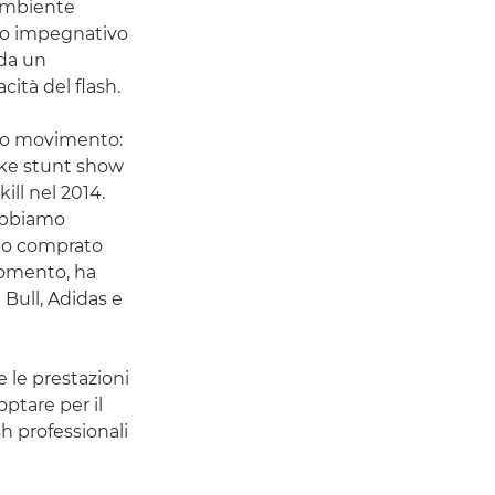
'ambiente
sto impegnativo
 da un
cità del flash.
pido movimento:
bike stunt show
ll nel 2014.
 abbiamo
 ho comprato
momento, ha
 Bull, Adidas e
 le prestazioni
optare per il
h professionali