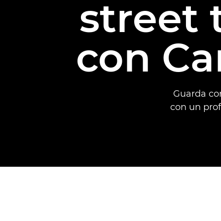
street
con Ca
Guarda com
con un profe