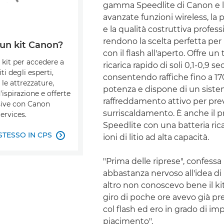
gamma Speedlite di Canon e l
avanzate funzioni wireless, la 
e la qualità costruttiva profess
rendono la scelta perfetta per 
 un kit Canon?
con il flash all'aperto. Offre u
o kit per accedere a
ricarica rapido di soli 0,1-0,9 se
ti degli esperti,
consentendo raffiche fino a 17
 le attrezzature,
potenza e dispone di un siste
'ispirazione e offerte
raffreddamento attivo per prev
usive con Canon
surriscaldamento. È anche il 
ervices.
Speedlite con una batteria rica
STESSO IN CPS
ioni di litio ad alta capacità.

"Prima delle riprese", confessa
abbastanza nervoso all'idea di 
altro non conoscevo bene il kit
giro di poche ore avevo già p
col flash ed ero in grado di im
piacimento".