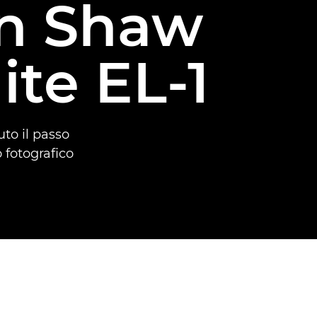
an Shaw
te EL-1
to il passo
o fotografico