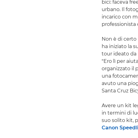
bici: faceva fr
urbano. Il fot
incarico con mo
professionista
Non è di certo 
ha iniziato la 
tour ideato da
"Ero lì per aiu
organizzato il
una fotocamera
avuto una piogg
Santa Cruz Bic
Avere un kit l
in termini di l
suo solito kit,
Canon Speedli