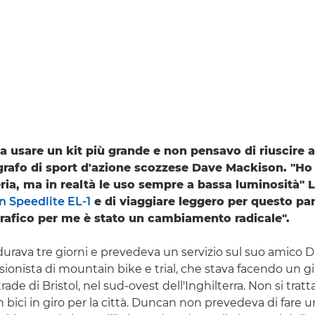
 a usare un kit più grande e non pensavo di riuscire 
ografo di sport d'azione scozzese Dave Mackison. "Ho
ria, ma in realtà le uso sempre a bassa luminosità" L
 Speedlite EL-1
e di viaggiare leggero per questo par
grafico per me è stato un cambiamento radicale".
o durava tre giorni e prevedeva un servizio sul suo amico
sionista di mountain bike e trial, che stava facendo un g
trade di Bristol, nel sud-ovest dell'Inghilterra. Non si trat
 bici in giro per la città. Duncan non prevedeva di fare u