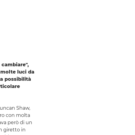
a cambiare",
 molte luci da
a possibilità
ticolare
 Duncan Shaw,
iro con molta
tava però di un
n giretto in