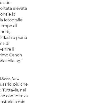
e sue
portata elevata
ionale lo
la fotografia
n tempo di
condi,
0 flash a piena
ma di
enire il
primo Canon
ricabile agli
 Dave, "ero
usarlo, più che
. Tuttavia, nel
reso confidenza
postarlo a mio