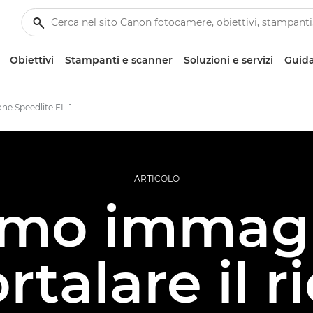
Obiettivi
Stampanti e scanner
Soluzioni e servizi
Guida
one Speedlite EL-1
ARTICOLO
rmo immagi
talare il ri