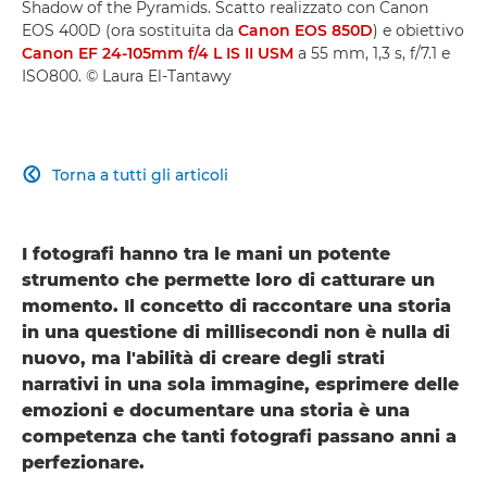
Shadow of the Pyramids. Scatto realizzato con Canon
EOS 400D (ora sostituita da
Canon EOS 850D
) e obiettivo
Canon EF 24-105mm f/4 L IS II USM
a 55 mm, 1,3 s, f/7.1 e
ISO800. © Laura El-Tantawy
Torna a tutti gli articoli

I fotografi
hanno tra le mani un potente
strumento che permette loro di catturare un
momento.
Il concetto di raccontare una storia
in una questione di millisecondi non è nulla di
nuovo, ma l'abilità di creare degli strati
narrativi in una sola immagine, esprimere delle
emozioni e documentare una storia è una
competenza che tanti fotografi passano anni a
perfezionare.