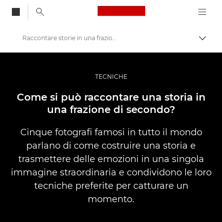
Canon Logo, back to
Raccontare storie in una frazione di secondo
Attiv
Canon
Fotografia e video professionali
TECNICHE
Storie
Come si può raccontare una storia in
una frazione di secondo?
Cinque fotografi famosi in tutto il mondo
parlano di come costruire una storia e
trasmettere delle emozioni in una singola
immagine straordinaria e condividono le loro
tecniche preferite per catturare un
momento.